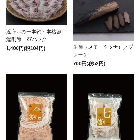
近海もの一本釣・本枯節／
鰹削節 27パック
生節（スモークツナ）／プ
1,400円(税104円)
レーン
700円(税52円)