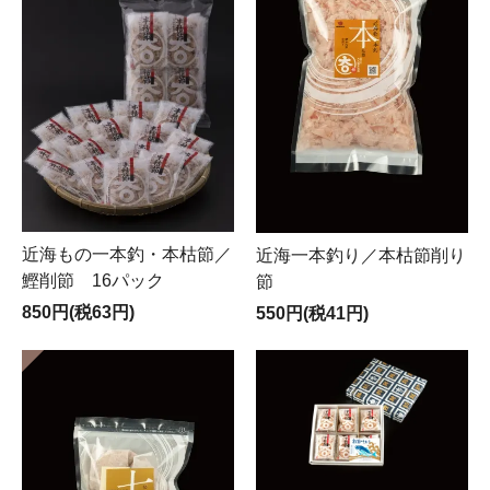
近海もの一本釣・本枯節／
近海一本釣り／本枯節削り
鰹削節 16パック
節
850円(税63円)
550円(税41円)