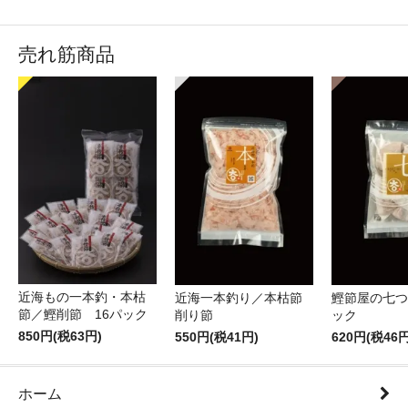
売れ筋商品
近海もの一本釣・本枯
近海一本釣り／本枯節
鰹節屋の七つ
節／鰹削節 16パック
削り節
ック
850円(税63円)
550円(税41円)
620円(税46円
ホーム