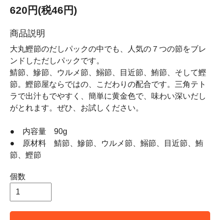
620円(税46円)
商品説明
大丸鰹節のだしパックの中でも、人気の７つの節をブレ
ンドしただしパックです。
鯖節、鰺節、ウルメ節、鰯節、目近節、鮪節、そして鰹
節。鰹節屋ならではの、こだわりの配合です。三角テト
ラで出汁もでやすく、簡単に黄金色で、味わい深いだし
がとれます。ぜひ、お試しください。
● 内容量 90g
● 原材料 鯖節、鰺節、ウルメ節、鰯節、目近節、鮪
節、鰹節
個数