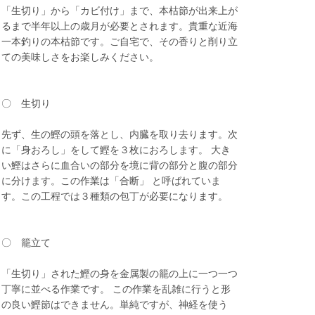
「生切り」から「カビ付け」まで、本枯節が出来上が
るまで半年以上の歳月が必要とされます。貴重な近海
一本釣りの本枯節です。ご自宅で、その香りと削り立
ての美味しさをお楽しみください。
〇 生切り
先ず、生の鰹の頭を落とし、内臓を取り去ります。次
に「身おろし」をして鰹を３枚におろします。 大き
い鰹はさらに血合いの部分を境に背の部分と腹の部分
に分けます。この作業は「合断」 と呼ばれていま
す。この工程では３種類の包丁が必要になります。
〇 籠立て
「生切り」された鰹の身を金属製の籠の上に一つ一つ
丁寧に並べる作業です。 この作業を乱雑に行うと形
の良い鰹節はできません。単純ですが、神経を使う