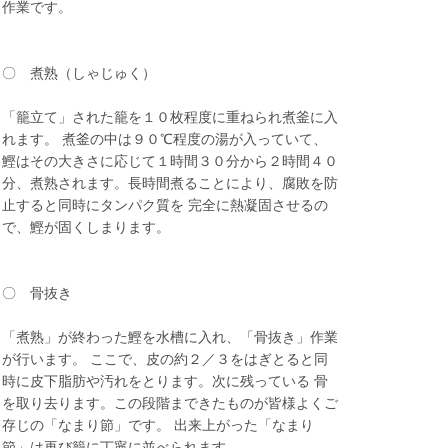
作業です。
〇 煮熟（しゃじゅく）
「籠立て」された籠を１０枚程度に重ねられ煮釜に入
れます。 煮釜の中は９０℃程度の湯が入っていて、
鰹はその大きさに応じて１時間３０分から２時間４０
分、煮熟されます。長時間煮ることにより、腐敗を防
止すると同時にタンパク質を 完全に熱凝固させるの
で、鰹が固くしまります。
〇 骨抜き
「煮熟」が終わった鰹を水槽に入れ、「骨抜き」作業
が行います。 ここで、皮の約２／３をはぎとると同
時に皮下脂肪や汚れをとります。次に残っている 骨
を取り去ります。この段階まできたものが皆様よくご
存じの「なまり節」です。 出来上がった「なまり
節」は再び籠に丁寧に並べられます。