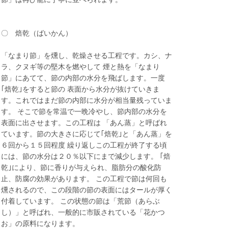
〇 焙乾（ばいかん）
「なまり節」を燻し、乾燥させる工程です。カシ、ナ
ラ、クヌギ等の堅木を燃やして 煙と熱を「なまり
節」にあてて、節の内部の水分を飛ばします。一度
｢焙乾｣をすると節の 表面から水分が抜けていきま
す。これではまだ節の内部に水分が相当量残っていま
す。 そこで節を常温で一晩冷やし、節内部の水分を
表面に出させます。この工程は 「あん蒸」と呼ばれ
ています。節の大きさに応じて｢焙乾｣と「あん蒸」を
６回から１５回程度 繰り返しこの工程が終了する頃
には、節の水分は２０％以下にまで減少します。 ｢焙
乾｣により、節に香りが与えられ、脂肪分の酸化防
止、防腐の効果があります。 この工程で節は何回も
燻されるので、この段階の節の表面にはタールが厚く
付着しています。 この状態の節は「荒節（あらぶ
し）」と呼ばれ、一般的に市販されている「花かつ
お」の原料になります。