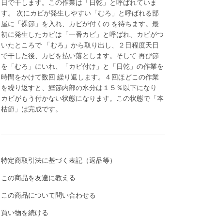
日で干します。この作業は「日乾」と呼ばれていま
す。 次にカビが発生しやすい「むろ」と呼ばれる部
屋に「裸節」を入れ、カビが付くの を待ちます。最
初に発生したカビは「一番カビ」と呼ばれ、カビがつ
いたところで 「むろ」から取り出し、２日程度天日
で干した後、カビを払い落とします。そして 再び節
を「むろ」にいれ、「カビ付け」と「日乾」の作業を
時間をかけて数回 繰り返します。４回ほどこの作業
を繰り返すと、鰹節内部の水分は１５％以下になり
カビがもう付かない状態になります。この状態で「本
枯節」は完成です。
特定商取引法に基づく表記（返品等）
この商品を友達に教える
この商品について問い合わせる
買い物を続ける