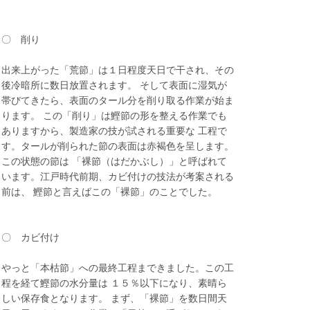
〇 削り
出来上がった「荒節」は１日程度天日で干され、その
後冷暗所に数日放置されます。 そして表面に湿気が
帯びてきたら、表面のタール分を削り取る作業が始ま
ります。 この「削り」は鰹節の形を整える作業でも
ありますから、製造家の技が試される重要な 工程で
す。タールが削られた節の表面は赤褐色を呈します。
この状態の節は 「裸節（はだかぶし）」と呼ばれて
います。江戸時代前期、カビ付けの技法が考案される
前は、 鰹節と言えばこの「裸節」のことでした。
〇 カビ付け
やっと「本枯節」への最終工程まできました。この工
程を経て鰹節の水分量は １５％以下になり、素晴ら
しい保存食となります。 まず、「裸節」を数日間天