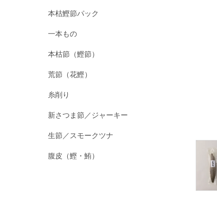
本枯鰹節パック
一本もの
本枯節（鰹節）
荒節（花鰹）
糸削り
新さつま節／ジャーキー
生節／スモークツナ
腹皮（鰹・鮪）