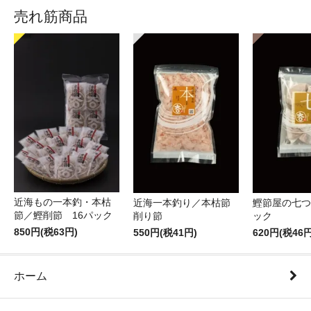
売れ筋商品
近海もの一本釣・本枯
近海一本釣り／本枯節
鰹節屋の七つ
節／鰹削節 16パック
削り節
ック
850円(税63円)
550円(税41円)
620円(税46円
ホーム