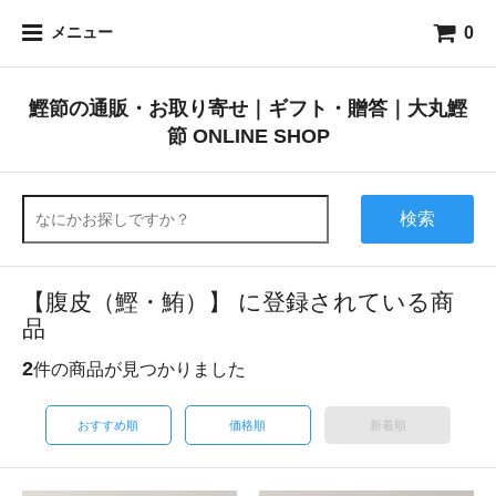
0
メニュー
鰹節の通販・お取り寄せ｜ギフト・贈答｜大丸鰹
節 ONLINE SHOP
検索
【腹皮（鰹・鮪）】 に登録されている商
品
2
件の商品が見つかりました
おすすめ順
価格順
新着順