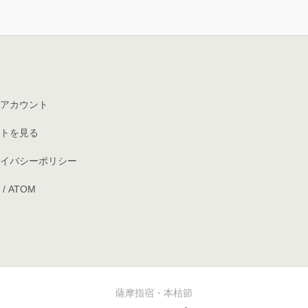
アカウント
トを見る
イバシーポリシー
/
ATOM
薩摩指宿・本枯節