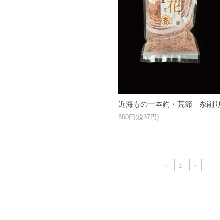
近海もの一本釣・荒節 糸削
500円(税37円)
<
1
>