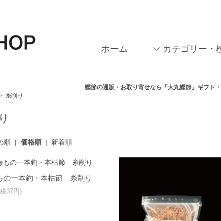
ホーム
カテゴリー・
鰹節の通販・お取り寄せなら「大丸鰹節」ギフト
>
糸削り
り
め順
|
価格順
|
新着順
もの一本釣・本枯節 糸削り
(税37円)