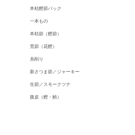
本枯鰹節パック
一本もの
本枯節（鰹節）
荒節（花鰹）
糸削り
新さつま節／ジャーキー
生節／スモークツナ
腹皮（鰹・鮪）